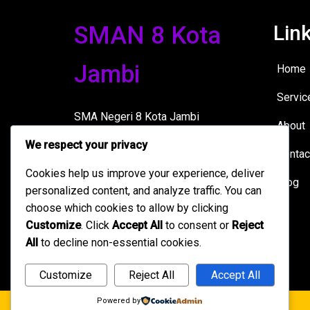
Lin
SMAN 8 Kota
Jambi
Home
Servic
SMA Negeri 8 Kota Jambi
About
berkomitmen pada pendidikan
We respect your privacy
berkualitas dan pengembangan
Contac
karakter siswa dalam suasana yang
Cookies help us improve your experience, deliver
Blog
positif.
personalized content, and analyze traffic. You can
choose which cookies to allow by clicking
Customize
. Click
Accept All
to consent or
Reject
All
to decline non-essential cookies.
Customize
Reject All
Accept All
Powered by